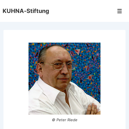
↓
KUHNA-Stiftung
Zum
Men
Inhalt
© Peter Riede