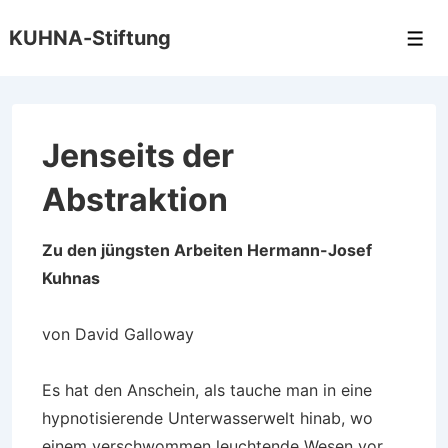
↓
KUHNA-Stiftung
Zum
Men
Inhalt
Jenseits der
Abstraktion
Zu den jüngsten Arbeiten Hermann-Josef
Kuhnas
von David Galloway
Es hat den Anschein, als tauche man in eine
hypnotisierende Unterwasserwelt hinab, wo
einem verschwommen leuchtende Wesen vor